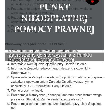
uchwale nr XVII/82/VII/2016 Rady Osiedla.
Rozpatrzenie projektu uchwały w sprawie zmian w planie
wydatków Osiedla na 2018 rok.
Rozpatrzenie projektu uchwały w sprawie zmian w planie
wydatków Osiedla na 2019 rok.
Wolne głosy i wnioski.
Zakończenie sesji.
Planowany porządek obrad LXXVI Sesji:
Otwarcie sesji, przedstawienie porządku obrad.
Zapraszamy do skorzystania z Punktu
Oświadczenia.
Nieodpłatnej Pomocy Prawnej.
Komunikaty.
Informacje Komisji działających przy Radzie Osiedla.
Informacje Zespołu redakcyjnego „Nasze Krzyżowniki –
Smochowice”.
Sprawozdanie Zarządu z wydanych opinii i rozpatrzonych spraw w
związku z upoważnieniem Zarządu Osiedla wyrażonym w
uchwale nr XVII/82/VII/2016 Rady Osiedla.
Wolne głosy i wnioski.
Prezentacja historyczna „Koncepcji schronu przeciwatomowego
przy ulicy Słupskiej. Zamierzenia i rzeczywistość.”
Prezentacja terenu i pomieszczeń budynku przy ulicy Słupskiej
62.