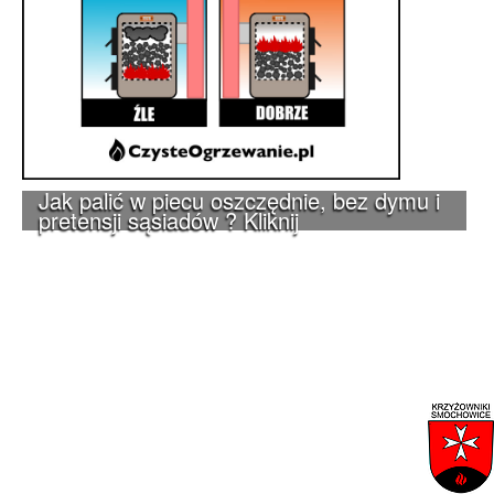
Jak palić w piecu oszczędnie, bez dymu i
pretensji sąsiadów ? Kliknij