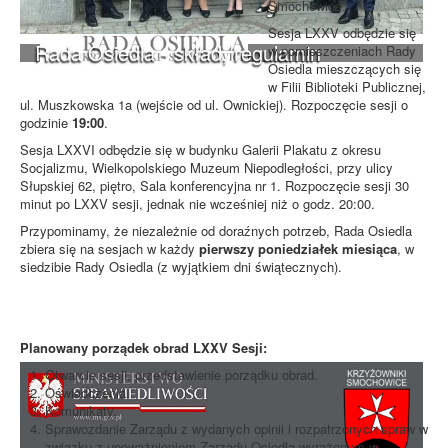
Smochowice.
Sesja LXXV odbędzie się
Rada Osiedla - skład, regulamin
w pomieszczeniach Rady
Osiedla mieszczących się
w Filii Biblioteki Publicznej,
ul. Muszkowska 1a (wejście od ul. Ownickiej). Rozpoczęcie sesji o
godzinie
19:00
.
Sesja LXXVI odbędzie się w budynku Galerii Plakatu z okresu
Socjalizmu, Wielkopolskiego Muzeum Niepodległości, przy ulicy
Słupskiej 62, piętro, Sala konferencyjna nr 1. Rozpoczęcie sesji 30
minut po LXXV sesji, jednak nie wcześniej niż o godz. 20:00.
Przypominamy, że niezależnie od doraźnych potrzeb, Rada Osiedla
zbiera się na sesjach w każdy
pierwszy poniedziałek miesiąca
, w
siedzibie Rady Osiedla (z wyjątkiem dni świątecznych).
Planowany porządek obrad LXXV Sesji:
Otwarcie sesji, przedstawienie porządku obrad.
Oświadczenia.
Komunikaty.
Sprawozdanie Zarządu z wydanych opinii i rozpatrzonych spraw w
związku z upoważnieniem Zarządu Osiedla wyrażonym w