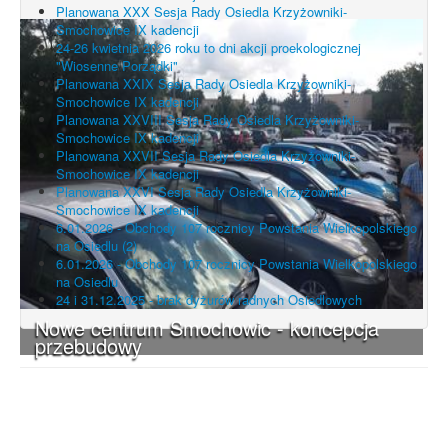
Planowana XXX Sesja Rady Osiedla Krzyżowniki-
Smochowice IX kadencji
24-26 kwietnia 2026 roku to dni akcji proekologicznej
"Wiosenne Porządki"
Planowana XXIX Sesja Rady Osiedla Krzyżowniki-
Smochowice IX kadencji
Planowana XXVIII Sesja Rady Osiedla Krzyżowniki-
Smochowice IX kadencji
Planowana XXVII Sesja Rady Osiedla Krzyżowniki-
Smochowice IX kadencji
Planowana XXVI Sesja Rady Osiedla Krzyżowniki-
Smochowice IX kadencji
6.01.2026 - Obchody 107 rocznicy Powstania Wielkopolskiego
na Osiedlu (2)
6.01.2026 - Obchody 107 rocznicy Powstania Wielkopolskiego
na Osiedlu
24 i 31.12.2025 - brak dyżurów radnych Osiedlowych
Nowe centrum Smochowic - koncepcja
przebudowy
UWAGA! Serwis Rada Osiedla
Krzyżowniki-Smochowice używa
cookies i podobnych technologii.