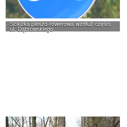
Ścieżka pieszo-rowerowa wzdłuż części
ul. Dąbrowskiego