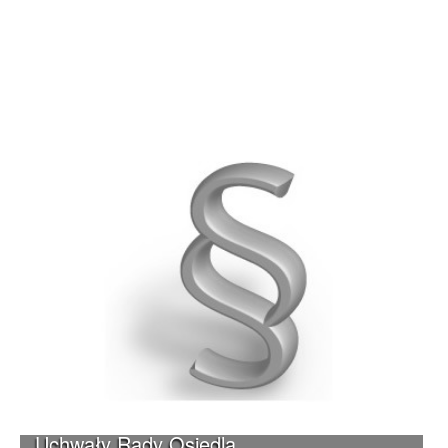
Uchwały Rady Osiedla