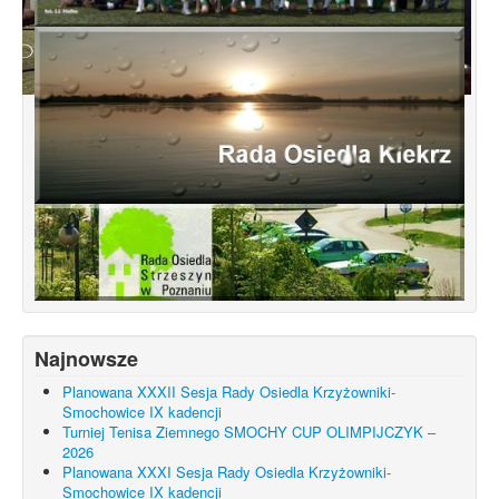
Konsultacje dotyczące terenu
Smochowice Południe w rejonie ulic
położonych pomiędzy Wejherowską,
Starogardzką, Pniewską, Pelplińską.
Najnowsze
Planowana XXXII Sesja Rady Osiedla Krzyżowniki-
Smochowice IX kadencji
Turniej Tenisa Ziemnego SMOCHY CUP OLIMPIJCZYK –
2026
Planowana XXXI Sesja Rady Osiedla Krzyżowniki-
Smochowice IX kadencji