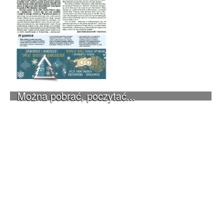
Można pobrać, poczytać...