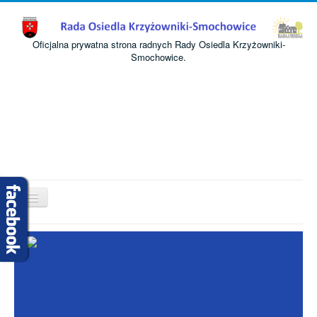
Oficjalna prywatna strona radnych Rady Osiedla Krzyżowniki-
Smochowice.
Przełącz
nawigację
Start
O nas
Informacje
Komisje