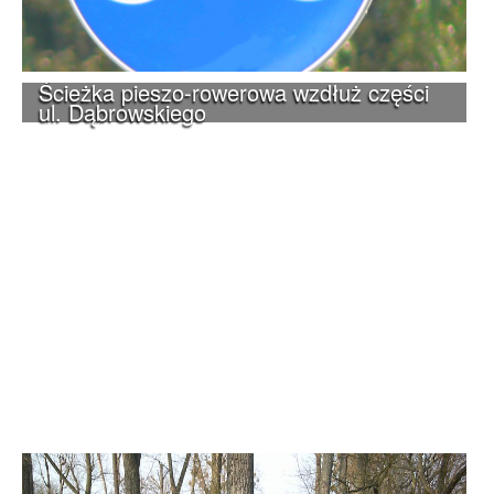
Ścieżka pieszo-rowerowa wzdłuż części
ul. Dąbrowskiego