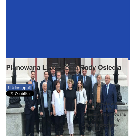
Dokumenty
Galeria
Na Osiedlu
Formularze
Do pobrania
Kontakt
Planowana LXXII Sesja Rady Osiedla
Rada Seniorów
f
Udostępnij
Informujemy, że w dniu 27
sierpnia 2018 roku
(poniedziałek) planowana
jest LXXII sesja Rady
Osiedla Krzyżowniki-
Smochowice.