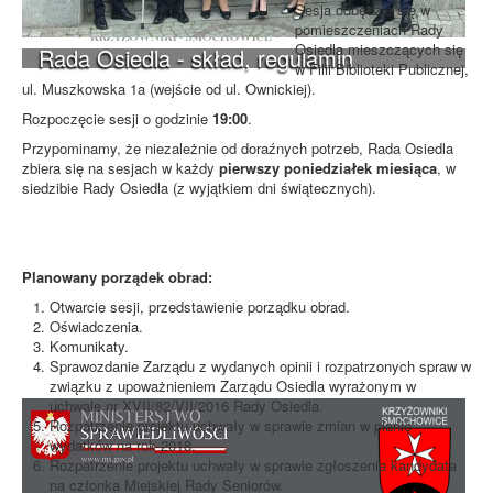
Sesja odbędzie się w
pomieszczeniach Rady
Osiedla mieszczących się
Rada Osiedla - skład, regulamin
w Filii Biblioteki Publicznej,
ul. Muszkowska 1a (wejście od ul. Ownickiej).
Rozpoczęcie sesji o godzinie
19:00
.
Przypominamy, że niezależnie od doraźnych potrzeb, Rada Osiedla
zbiera się na sesjach w każdy
pierwszy poniedziałek miesiąca
, w
siedzibie Rady Osiedla (z wyjątkiem dni świątecznych).
Planowany porządek obrad:
Otwarcie sesji, przedstawienie porządku obrad.
Oświadczenia.
Komunikaty.
Sprawozdanie Zarządu z wydanych opinii i rozpatrzonych spraw w
związku z upoważnieniem Zarządu Osiedla wyrażonym w
uchwale nr XVII/82/VII/2016 Rady Osiedla.
Rozpatrzenie projektu uchwały w sprawie zmian w planie
wydatków na rok 2018.
Rozpatrzenie projektu uchwały w sprawie zgłoszenia kandydata
na członka Miejskiej Rady Seniorów.