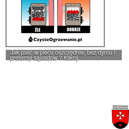
Jak palić w piecu oszczędnie, bez dymu i
pretensji sąsiadów ? Kliknij