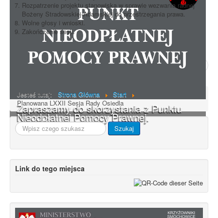
Rozpatrzenie projektu stanowiska w sprawie wezwania radnej
Bożeny Stradowskiej-Adamskiej do przestrzegania prawa.
Wolne głosy i wnioski.
Zakończenie sesji.
Poprzedni artykuł
Następny artykuł
Jesteś tutaj:
Strona Główna
Start
Planowana LXXII Sesja Rady Osiedla
Zapraszamy do skorzystania z Punktu
Nieodpłatnej Pomocy Prawnej.
Szukaj...
Szukaj
Link do tego miejsca