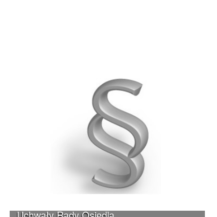
Uchwały Rady Osiedla