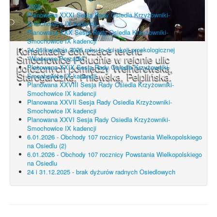
2026
Planowana XXXI Sesja Rady Osiedla Krzyżowniki-
Smochowice IX kadencji
Planowana XXX Sesja Rady Osiedla Krzyżowniki-
Smochowice IX kadencji
Konsultacje dotyczące terenu
24-26 kwietnia 2026 roku to dni akcji proekologicznej
Smochowice Południe w rejonie ulic
"Wiosenne Porządki"
położonych pomiędzy Wejherowską,
Planowana XXIX Sesja Rady Osiedla Krzyżowniki-
Starogardzką, Pniewską, Pelplińską.
Smochowice IX kadencji
Planowana XXVIII Sesja Rady Osiedla Krzyżowniki-
Smochowice IX kadencji
Planowana XXVII Sesja Rady Osiedla Krzyżowniki-
Smochowice IX kadencji
Planowana XXVI Sesja Rady Osiedla Krzyżowniki-
Smochowice IX kadencji
6.01.2026 - Obchody 107 rocznicy Powstania Wielkopolskiego
na Osiedlu (2)
6.01.2026 - Obchody 107 rocznicy Powstania Wielkopolskiego
na Osiedlu
24 i 31.12.2025 - brak dyżurów radnych Osiedlowych