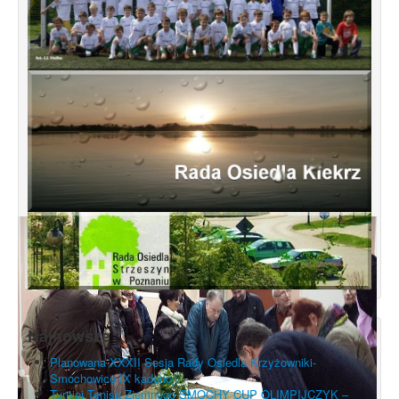
Najnowsze
Planowana XXXII Sesja Rady Osiedla Krzyżowniki-
Smochowice IX kadencji
Turniej Tenisa Ziemnego SMOCHY CUP OLIMPIJCZYK –