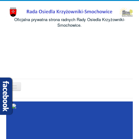
Oficjalna prywatna strona radnych Rady Osiedla Krzyżowniki-
Smochowice.
Przełącz
nawigację
Start
O nas
Informacje
Komisje