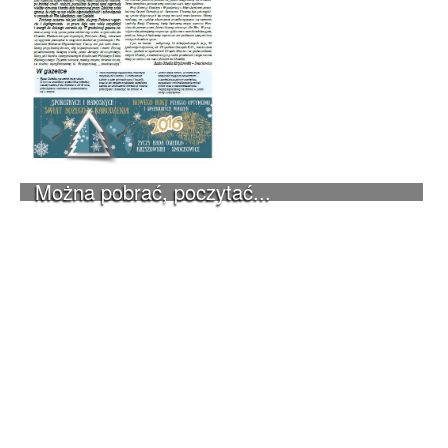
Można pobrać, poczytać...