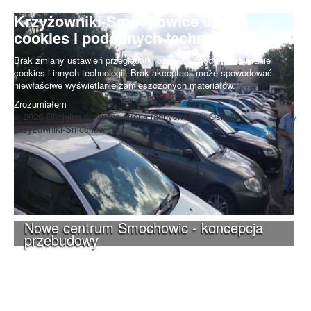
UWAGA! Serwis Rada Osiedla
Krzyżowniki-Smochowice używa
cookies i podobnych technologii.
Brak zmiany ustawień przeglądarki oznacza zgodę na używanie
cookies i innych technologii. Brak akceptacji może spowodować
niewłaściwe wyświetlanie zamieszczonych materiałów.
Zrozumiałem
© 2026 Oficjalna prywatna strona radnych Rady Osiedla
Do góry
Krzyżowniki-Smochowice.
Nowe centrum Smochowic - koncepcja
przebudowy