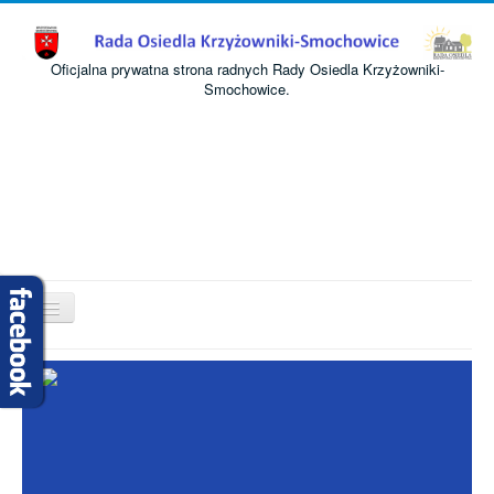
Oficjalna prywatna strona radnych Rady Osiedla Krzyżowniki-
Smochowice.
Przełącz
nawigację
Start
O nas
Informacje
Komisje