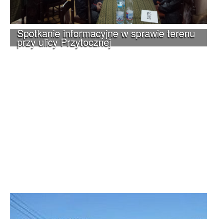
Spotkanie informacyjne w sprawie terenu
przy ulicy Przytocznej