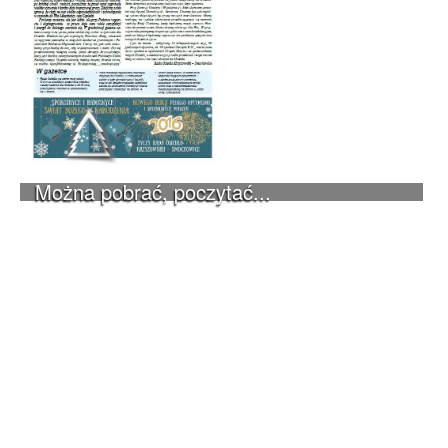
Można pobrać, poczytać...