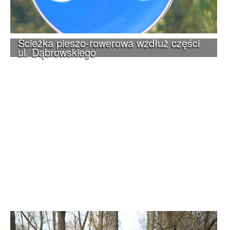
Ścieżka pieszo-rowerowa wzdłuż części
ul. Dąbrowskiego