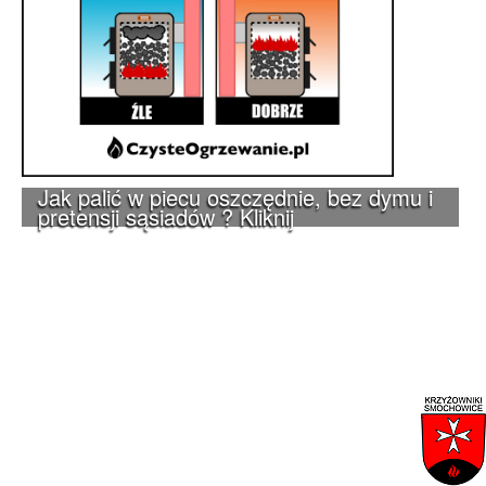
Jak palić w piecu oszczędnie, bez dymu i
pretensji sąsiadów ? Kliknij