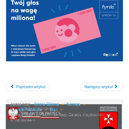
Rada Osiedla - skład, regulamin
Poprzedni artykuł
Następny artykuł
Jesteś tutaj:
Strona Główna
Komisje
Komisje Pozostałe
Start
12 maja 2024 - WYBORY do Rady Osiedla Krzyżowniki-
Smochowice