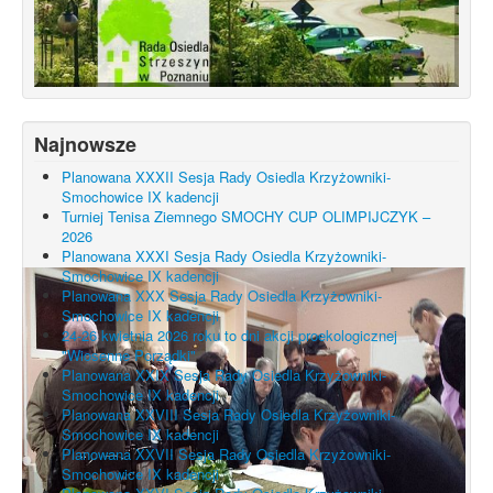
Najnowsze
Planowana XXXII Sesja Rady Osiedla Krzyżowniki-
Smochowice IX kadencji
Turniej Tenisa Ziemnego SMOCHY CUP OLIMPIJCZYK –
2026
Planowana XXXI Sesja Rady Osiedla Krzyżowniki-
Smochowice IX kadencji
Planowana XXX Sesja Rady Osiedla Krzyżowniki-
Smochowice IX kadencji
24-26 kwietnia 2026 roku to dni akcji proekologicznej
"Wiosenne Porządki"
Planowana XXIX Sesja Rady Osiedla Krzyżowniki-
Smochowice IX kadencji
Planowana XXVIII Sesja Rady Osiedla Krzyżowniki-
Smochowice IX kadencji
Planowana XXVII Sesja Rady Osiedla Krzyżowniki-
Smochowice IX kadencji