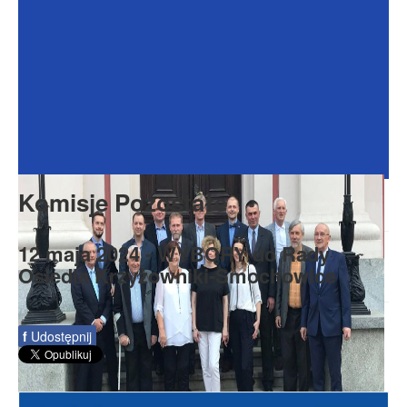
Dokumenty
Galeria
Na Osiedlu
Formularze
Do pobrania
Kontakt
Komisje Pozostałe
Rada Seniorów
12 maja 2024 - WYBORY do Rady
Osiedla Krzyżowniki-Smochowice
f
Udostępnij